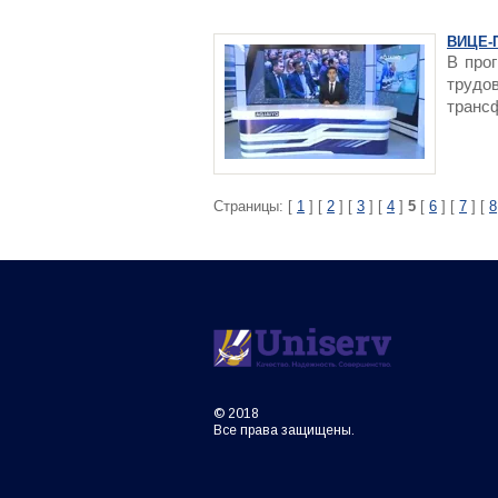
ВИЦЕ-
В про
трудо
транс
Страницы: [
1
] [
2
] [
3
] [
4
]
5
[
6
] [
7
] [
8
© 2018
Все права защищены.