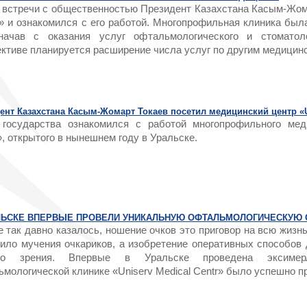
 встречи с общественностью Президент Казахстана Касым-Жома
» и ознакомился с его работой. Многопрофильная клиника был
начав с оказания услуг офтальмологического и стоматол
ективе планируется расширение числа услуг по другим медици
ент Казахстана Касым-Жомарт Токаев посетил медицинский центр «Un
 государства ознакомился с работой многопрофильного меди
», открытого в нынешнем году в Уральске.
ЛЬСКЕ ВПЕРВЫЕ ПРОВЕЛИ УНИКАЛЬНУЮ ОФТАЛЬМОЛОГИЧЕСКУЮ
 так давно казалось, ношение очков это приговор на всю жизн
чило мучения очкариков, а изобретение оперативных способов
ого зрения. Впервые в Уральске проведена эксимер
мологической клинике «Uniserv Medical Centr» было успешно п