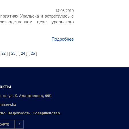
14.03.2019
приятиях Уральска и встретились с
изводственном цехе уральского
Подробнее
[
22
] [
23
] [
24
] [
25
]
акты
льск, ул. К. Аманжолова, 99/1
niserv.kz
тво. Надежность. Совершенство.
КАРТЕ