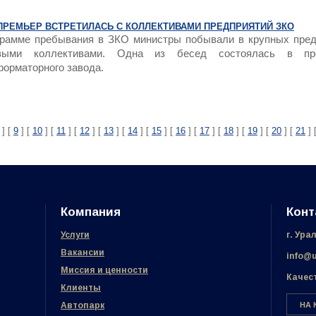
ПРЕМЬЕР ВСТРЕТИЛАСЬ С КОЛЛЕКТИВАМИ ПРЕДПРИЯТИЙ ЗКО
грамме пребывания в ЗКО министры побывали в крупных пред
выми коллективами. Одна из бесед состоялась в про
форматорного завода.
] [
9
] [
10
] [
11
] [
12
] [
13
] [
14
] [
15
] [
16
] [
17
] [
18
] [
19
] [
20
] [
21
] 
Компания
Конт
Услуги
г. Ура
Вакансии
info@u
Миссия и ценности
Качес
Клиенты
Автопарк
НА 