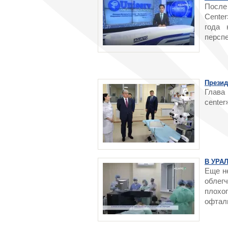
После
Center
года 
персп
Презид
Глава
center
В УРА
Еще не
облег
плох
офталь