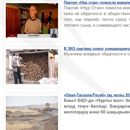
Партия «Нұр отан» помогла инвали
Партия «Нұр Отан» помогла инв
пока не обратился в обществе
того, как перенёс почти сразу
летнего сына, и снимающего час
В ЗКО партиец помог нуждающему
Мужчина впервые обратился в 
«Орал-Тасқала-Ресей» тас жолы 2
Биыл БҚО-да «Нұрлы жол» бағ
млрд теңге бөлінді. Бағдар
желілердің және 50 шақырымн