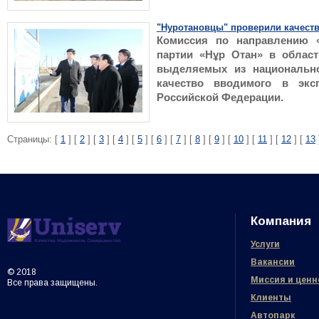
"Нуротановцы" проверили качеств
Комиссия по направлению «
партии «Нұр Отан» в облас
выделяемых из национальн
качество вводимого в эксп
Российской Федерации.
Страницы: [
1
] [
2
] [
3
] [
4
] [
5
] [
6
] [
7
] [
8
] [
9
] [
10
] [
11
] [
12
] [
13
Компания
Услуги
Вакансии
© 2018
Миссия и ценн
Все права защищены.
Клиенты
Автопарк