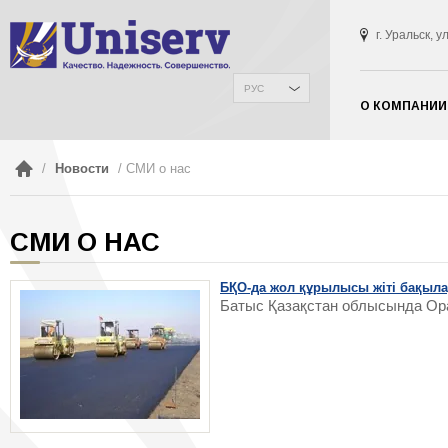
г. Уральск, 
РУС
О КОМПАНИИ
/
Новости
/ СМИ о нас
СМИ О НАС
БҚО-да жол құрылысы жіті бақыла
Батыс Қазақстан облысында Ора