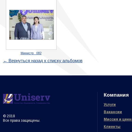
Министр _082
← Вернуться назад к списку альбомов
Компания
Услуги
Вакансии
© 2018
Миссия и ценн
Все права защищены.
Клиенты