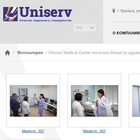
г. Уральск, 
РУС
О КОМПАНИИ
/
Фотогалерея
/ Uniserv Medical Center посетила Министр здра
Министр _027
Министр _043