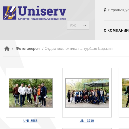
г. Уральск, 
РУС
О КОМПАНИИ
/
Фотогалерея
/ Отдых коллектива на турбазе Евразия
UNI_3586
UNI_3719