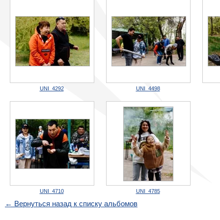
UNI_4292
UNI_4498
UNI_4710
UNI_4785
← Вернуться назад к списку альбомов