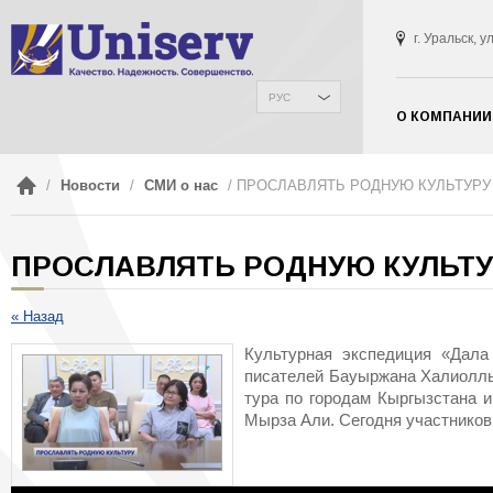
г. Уральск, 
РУС
О КОМПАНИИ
/
Новости
/
СМИ о нас
/ ПРОСЛАВЛЯТЬ РОДНУЮ КУЛЬТУРУ
ПРОСЛАВЛЯТЬ РОДНУЮ КУЛЬТУ
« Назад
Культурная экспедиция «Дала
писателей Бауыржана Халиоллы
тура по городам Кыргызстана и
Мырза Али. Сегодня участнико