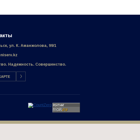
акты
льск, ул. К. Аманжолова, 99/1
niserv.kz
тво. Надежность. Совершенство.
КАРТЕ