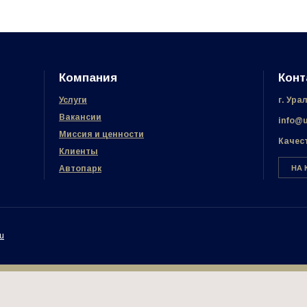
Компания
Конт
Услуги
г. Ура
Вакансии
info@u
Миссия и ценности
Качес
Клиенты
Автопарк
НА 
ru