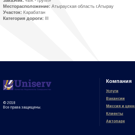
Заказчик:
«ВК - групп»
Месторасположение:
Атырауская область г.Атырау
Участок:
Карабатан
Категория дороги:
ІІІ
Компания
Услуги
Вакансии
© 2018
Миссия и ценн
Все права защищены.
Клиенты
Автопарк