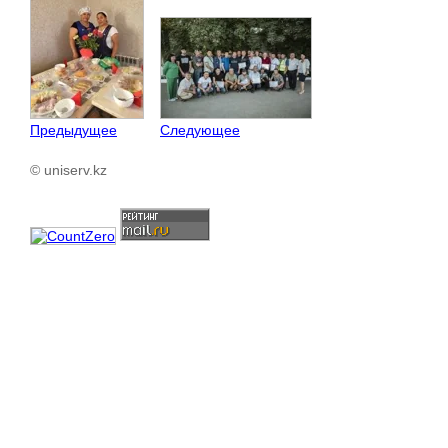
Предыдущее
Следующее
© uniserv.kz