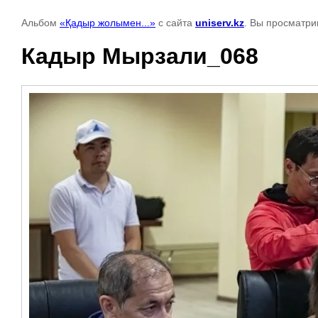
Альбом
«Қадыр жолымен...»
с сайта
uniserv.kz
. Вы просматри
Кадыр Мырзали_068