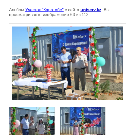
Альбом
Участок "Каратобе"
с сайта
uniserv.kz
. Вы
просматриваете изображение 63 из 112