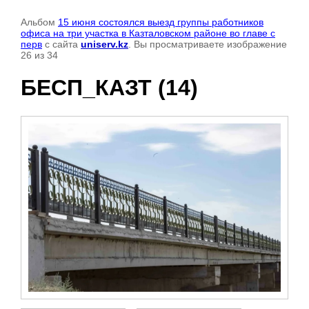
Альбом
15 июня состоялся выезд группы работников
офиса на три участка в Казталовском районе во главе с
перв
с сайта
uniserv.kz
. Вы просматриваете изображение
26 из 34
БЕСП_КАЗТ (14)