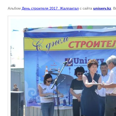
Альбом
День строителя 2017. Жалпактал
с сайта
uniserv.kz
. 