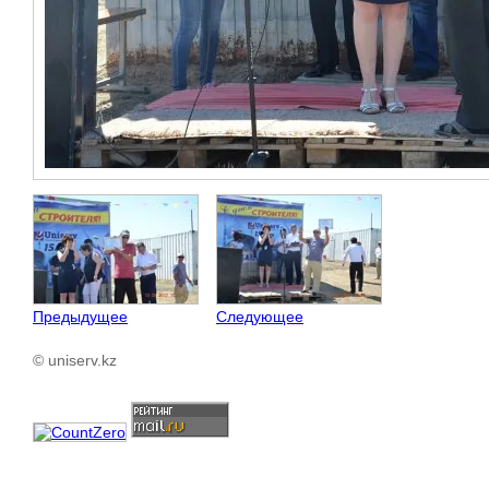
Предыдущее
Следующее
© uniserv.kz