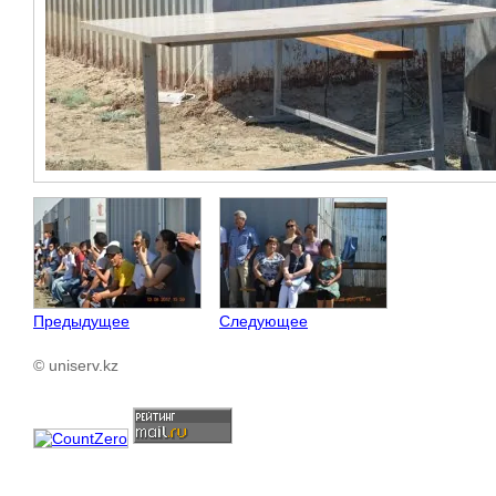
Предыдущее
Следующее
© uniserv.kz