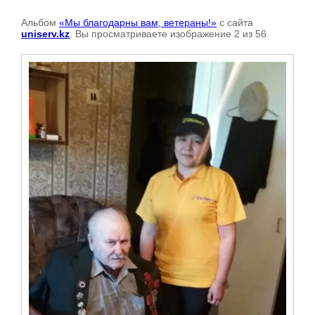
Альбом
«Мы благодарны вам, ветераны!»
с сайта
uniserv.kz
. Вы просматриваете изображение 2 из 56