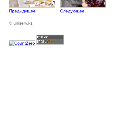
Предыдущее
Следующее
© uniserv.kz