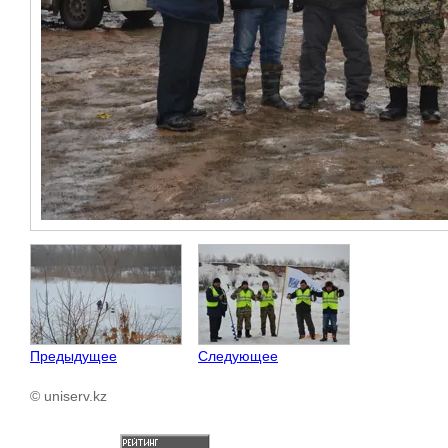
Предыдущее
Следующее
© uniserv.kz