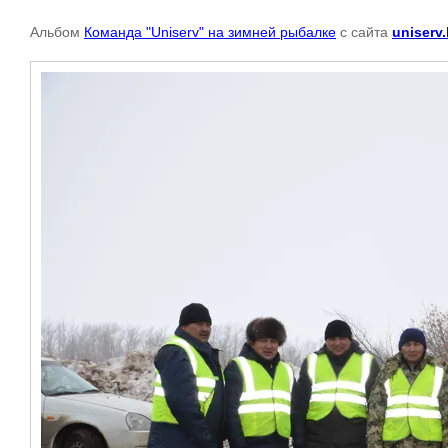
Альбом
Команда "Uniserv" на зимней рыбалке
с сайта
uniserv.