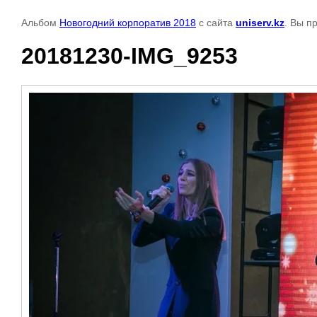
Альбом
Новогодний корпоратив 2018
с сайта
uniserv.kz
. Вы п
20181230-IMG_9253