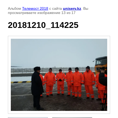
Альбом
Телемост 2018
с сайта
uniserv.kz
. Вы
просматриваете изображение 13 из 17
20181210_114225