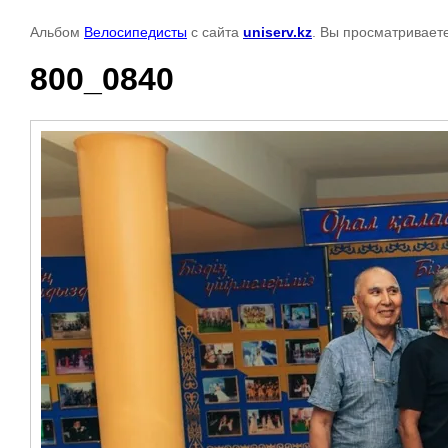
Альбом
Велосипедисты
с сайта
uniserv.kz
. Вы просматривает
800_0840