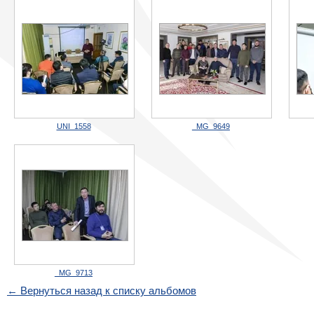
UNI_1558
_MG_9649
_MG_9713
← Вернуться назад к списку альбомов