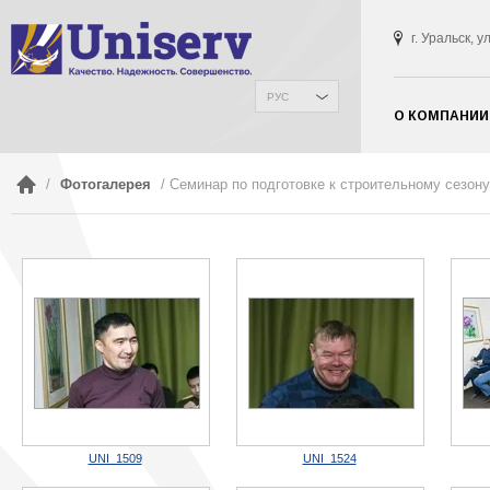
г. Уральск, 
РУС
О КОМПАНИИ
/
Фотогалерея
/ Семинар по подготовке к строительному сезону
UNI_1509
UNI_1524