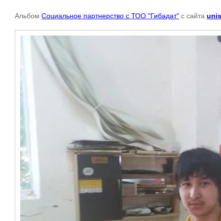
Альбом
Социальное партнерство с ТОО "Гибадат"
с сайта
unis