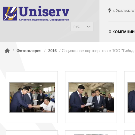
г. Уральск, 
РУС
О КОМПАНИИ
/
Фотогалерея
/
2016
/ Социальное партнерство с ТОО "Гибада